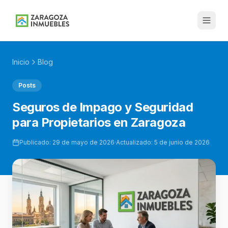
Inicio
Blog
Posts
Seguros de Impago y Seguridad
para Propietarios en Zaragoza
Publicado:
29 de mayo de 2026
·
Actualizado:
5 de junio de 2026