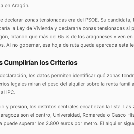
da en Aragón.
 declarar zonas tensionadas era del PSOE. Su candidata, Pi
aría la Ley de Vivienda y declararía zonas tensionadas si p
gón, citando que más del 65 % de los aragoneses viven en
os. Al no gobernar, esa hoja de ruta queda aparcada esta leg
s Cumplirían los Criterios
eclaración, los datos permiten identificar qué zonas tendrí
erios legales miran el peso del alquiler sobre la renta famili
 al IPC.
io y presión, los distritos centrales encabezan la lista. La
aragoza son el centro, Universidad, Romareda o Casco His
 puede superar los 2.800 euros por metro. El alquiler sigu