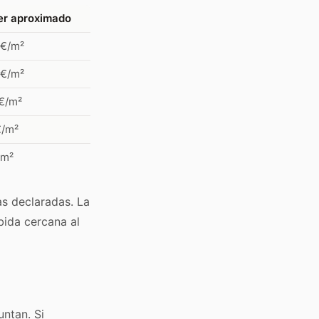
ler aproximado
 €/m²
 €/m²
 €/m²
€/m²
/m²
s declaradas. La
bida cercana al
untan. Si