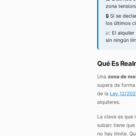
zona tension
🔒 Si se decl
los últimos c
📈 El alquile
sin ningún lí
Qué Es Real
Una
zona de mer
supera de forma
de la
Ley 12/2023
alquileres.
La clave es que 
suban: tiene que
no hay límite. Q