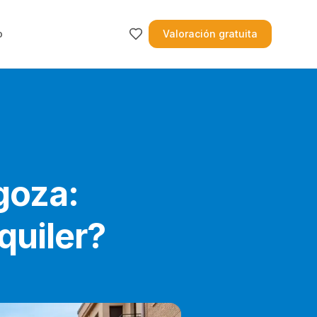
o
Valoración gratuita
goza:
quiler?