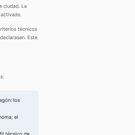
a ciudad. La
 activado.
riterios técnicos
 declarasen. Este
s:
agón: los
noma; el
il técnico de