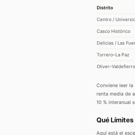
Distrito
Centro / Universi
Casco Histórico
Delicias / Las Fue
Torrero–La Paz
Oliver–Valdefierr
Conviene leer la
renta media de al
10 % interanual s
Qué Límites 
Aquí está el esc