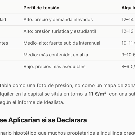
Perfil de tensión
Alqui
dad
Alto: precio y demanda elevados
12–14
Alto: presión turística y estudiantil
12–13
ntes
Medio-alto: fuerte subida interanual
10–11
Medio: más contenido, en alza
9–10 
o
Bajo: precios más asequibles
8–9 €
 tabla como una foto de presión, no como un mapa de zona
quiler en la capital se sitúa en torno a
11 €/m²
, con una su
egún el informe de Idealista.
se Aplicarían si se Declarara
enario hipotético que muchos propietarios e inquilinos preg