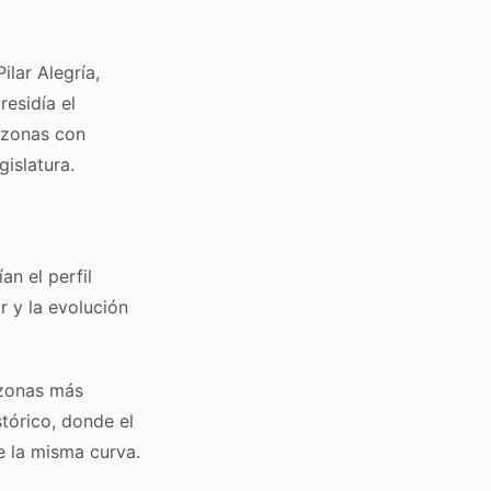
lar Alegría,
residía el
 zonas con
islatura.
an el perfil
ar y la evolución
s zonas más
tórico, donde el
e la misma curva.