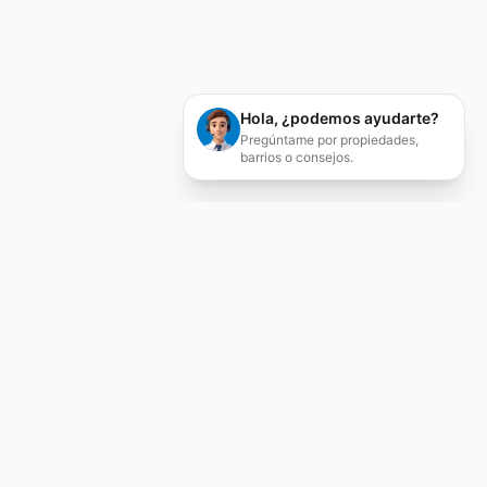
Hola, ¿podemos ayudarte?
Pregúntame por propiedades,
barrios o consejos.
Servicios Inmobiliarios
Integrales
Compraventa, alquiler, tasación, asesoría
jurídica y gestión patrimonial en Zaragoza.
Agente colegiado nº 526 con más de 20 años