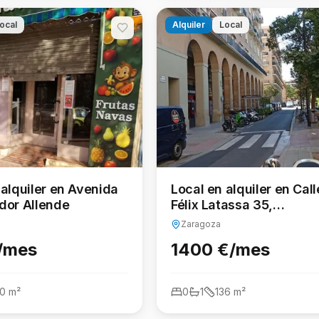
ocal
Alquiler
Local
 alquiler en Avenida
Local en alquiler en Cal
dor Allende
Félix Latassa 35,
Universidad San Franci
Zaragoza
/mes
1400 €/mes
20
m²
0
1
136
m²