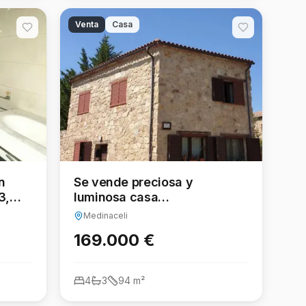
Venta
Casa
n
Se vende preciosa y
3,
luminosa casa
independiente en
Medinaceli
Medinaceli,
169.000 €
4
3
94
m²