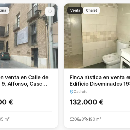
cina
Venta
Chalet
en venta en Calle de
Finca rústica en venta e
 9, Alfonso, Casco
Edificio Diseminados 19
o, Zaragoza
Cadret
Cadrete
00 €
132.000 €
95
m²
0
3
190
m²