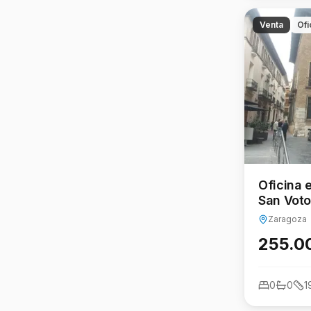
Venta
Ofi
Oficina 
San Voto
Historic
Zaragoza
255.0
0
0
1