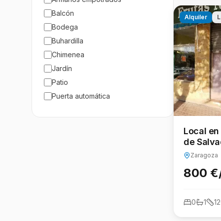
Balcón
Alquiler
L
Bodega
Buhardilla
Chimenea
Jardín
Patio
Puerta automática
Salida de humos
autobús
Local en
colegios
de Salva
en una excelente ubicación
Zaragoza
etc.
800 €
excelentes calidades
rodeado de servicios
0
1
1