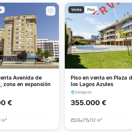
RESERVA
o
Venta
Piso
venida de
Piso en venta en Plaza 
, zona en expansión
los Lagos Azules
Zaragoza
00 €
355.000 €
3
m²
3
2
132
m²