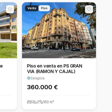
DO
Venta
Piso
de
Piso en venta en PS GRAN
VIA (RAMON Y CAJAL)
Zaragoza
360.000 €
5
2
160
m²