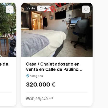
RESERVADO
Venta
Chalet
le de
Casa / Chalet adosado en
venta en Calle de Paulino
sco
Navarro 20, Casetas -
Zaragoza
Garrapinillos - Monzalbarba,
320.000 €
Zaragoza
3
3
240
m²