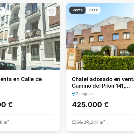
o
Venta
Casa
venta en Calle de
Chalet adosado en vent
Camino del Pilón 141,
Miralbueno
Zaragoza
00 €
425.000 €
88
m²
5
3
244
m²