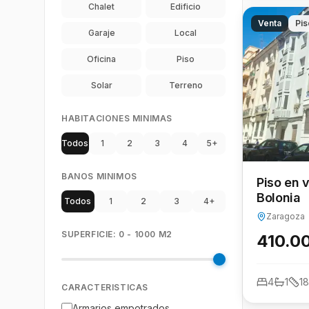
Chalet
Edificio
Venta
Pis
Garaje
Local
Oficina
Piso
Solar
Terreno
HABITACIONES MINIMAS
Todos
1
2
3
4
5+
BANOS MINIMOS
Piso en 
Bolonia
Todos
1
2
3
4+
Zaragoza
SUPERFICIE:
0
-
1000
M2
410.0
4
1
1
CARACTERISTICAS
Armarios empotrados