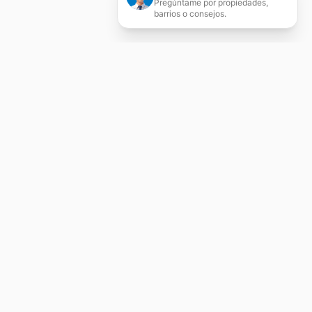
Pregúntame por propiedades,
barrios o consejos.
egrales
en Zaragoza. Agente