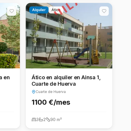
ALQUILADO
Alquiler
Ático
a en
Ático en alquiler en Ainsa 1,
Cuarte de Huerva
Cuarte de Huerva
1100 €/mes
3
2
90
m²