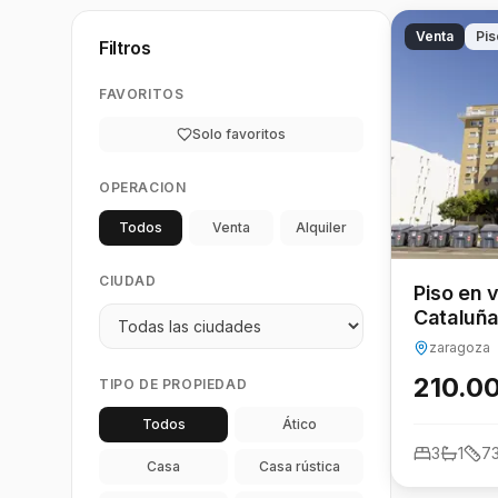
Venta
Pis
Filtros
FAVORITOS
Solo favoritos
OPERACION
Todos
Venta
Alquiler
CIUDAD
Piso en venta A
Cataluña
zaragoza
210.0
TIPO DE PROPIEDAD
Todos
Ático
3
1
7
Casa
Casa rústica