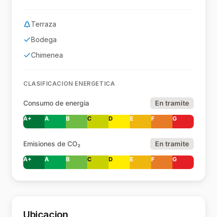
Terraza
Bodega
Chimenea
CLASIFICACION ENERGETICA
Consumo de energia
En tramite
A+
A
B
C
D
E
F
G
Emisiones de CO₂
En tramite
A+
A
B
C
D
E
F
G
Ubicacion