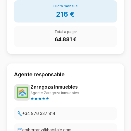
Cuota mensual
216
€
Total a pagar
64.881
€
Agente responsable
Zaragoza Inmuebles
Agente Zaragoza Inmuebles
★
★
★
★
★
+34 976 337 814
apiherranz@habitale.com