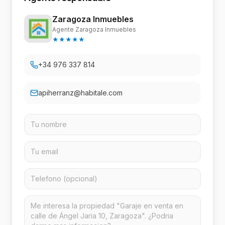
Zaragoza Inmuebles
Agente Zaragoza Inmuebles
★
★
★
★
★
+34 976 337 814
apiherranz@habitale.com