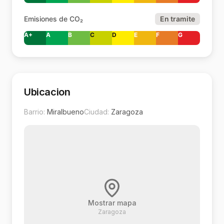
Emisiones de CO₂
En tramite
A+
A
B
C
D
E
F
G
Ubicacion
Barrio:
Miralbueno
Ciudad:
Zaragoza
Mostrar mapa
Zaragoza