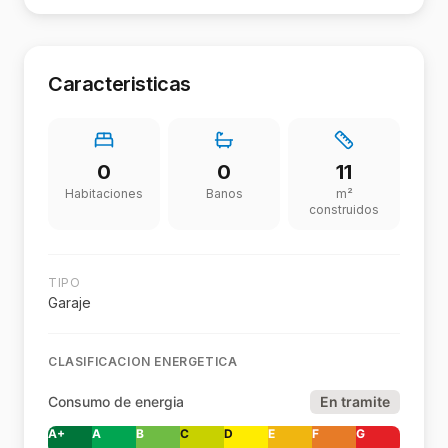
Caracteristicas
0
0
11
Habitaciones
Banos
m²
construidos
TIPO
Garaje
CLASIFICACION ENERGETICA
Consumo de energia
En tramite
A+
A
B
C
D
E
F
G