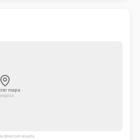
rar mapa
aragoza
a direccion exacta.