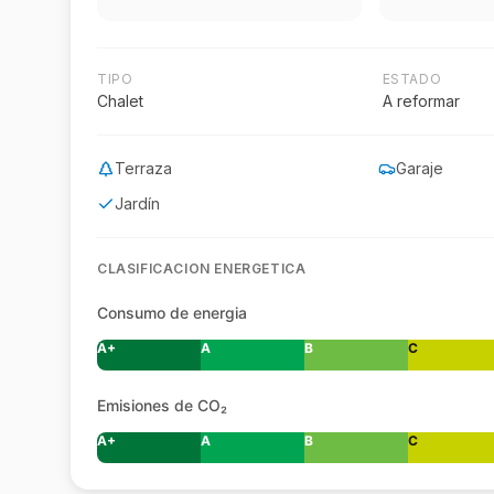
TIPO
ESTADO
Chalet
A reformar
Terraza
Garaje
Jardín
CLASIFICACION ENERGETICA
Consumo de energia
A+
A
B
C
Emisiones de CO₂
A+
A
B
C