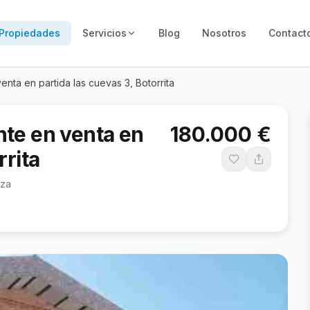
Propiedades
Servicios
Blog
Nosotros
Contact
nta en partida las cuevas 3, Botorrita
nte en venta en
180.000 €
rrita
oza