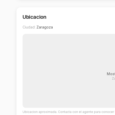
Ubicacion
Ciudad:
Zaragoza
Most
Z
Ubicacion aproximada. Contacta con el agente para conocer l