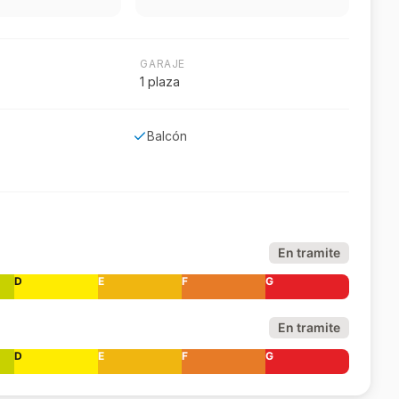
GARAJE
1 plaza
Balcón
En tramite
D
E
F
G
En tramite
D
E
F
G