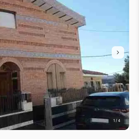
1
/
4