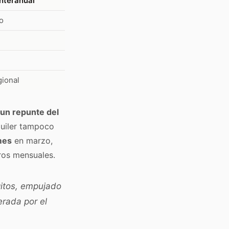
interanual
o
ional
un repunte del
quiler tampoco
mes
en marzo,
ros mensuales.
gitos, empujado
erada por el