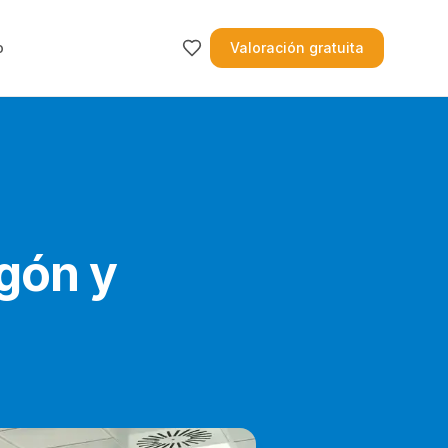
o
Valoración gratuita
gón y