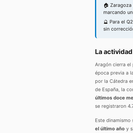
🏠 Zaragoza 
marcando un 
🔮 Para el Q
sin correcció
La actividad
Aragón cierra el
época previa a l
por la Cátedra e
de España, la c
últimos doce m
se registraron 4
Este dinamismo 
el último año
y s