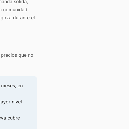
manda sólida,
la comunidad.
agoza durante el
, precios que no
 meses, en
mayor nivel
ueva cubre