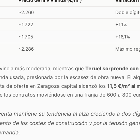
Precio de la vivienda (€/m²)
Variación 
~2.260
Doble dígit
~1.722
+1,1%
~1.705
+16,1%
~2.286
Máximo reg
ovincia más moderada, mientras que
Teruel sorprende con 
enda usada, presionada por la escasez de obra nueva. El al
enta de oferta en Zaragoza capital alcanzó los
11,5 €/m² al 
e los contratos moviéndose en una franja de 600 a 800 eu
 venta mantiene su tendencia al alza creciendo a dos dí
ento de los costes de construcción y por la tensión gen
emanda.