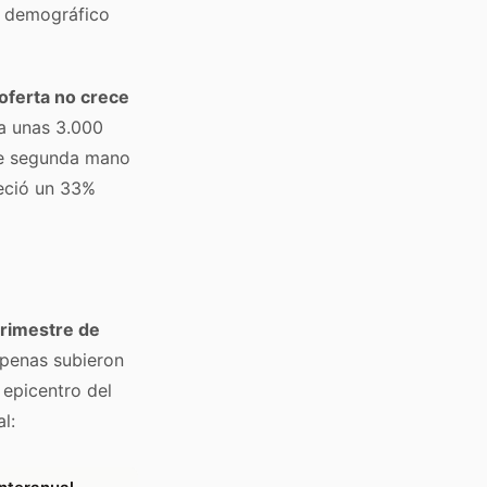
e demográfico
 oferta no crece
 a unas 3.000
 de segunda mano
reció un 33%
trimestre de
apenas subieron
 epicentro del
l: