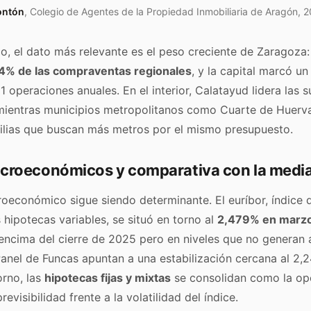
ontón
, Colegio de Agentes de la Propiedad Inmobiliaria de Aragón, 
co, el dato más relevante es el peso creciente de Zaragoza:
4% de las compraventas regionales
, y la capital marcó u
1 operaciones anuales. En el interior, Calatayud lidera las 
 mientras municipios metropolitanos como Cuarte de Huerv
lias que buscan más metros por el mismo presupuesto.
croeconómicos y comparativa con la media
oeconómico sigue siendo determinante. El euríbor, índice 
 hipotecas variables, se situó en torno al
2,479% en marz
encima del cierre de 2025 pero en niveles que no generan 
Panel de Funcas apuntan a una estabilización cercana al 2,2
orno, las
hipotecas fijas y mixtas
se consolidan como la opc
evisibilidad frente a la volatilidad del índice.