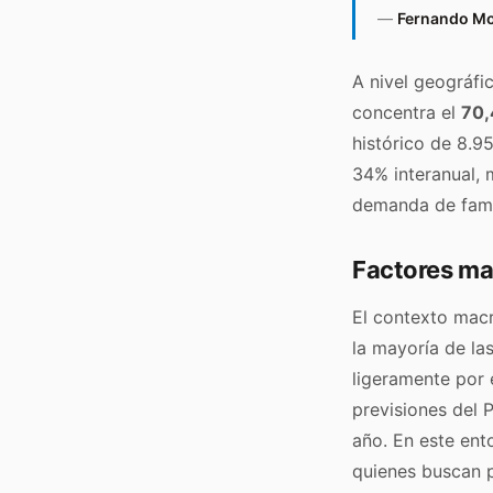
—
Fernando M
A nivel geográfi
concentra el
70,
histórico de 8.95
34% interanual,
demanda de fami
Factores ma
El contexto macr
la mayoría de las
ligeramente por 
previsiones del 
año. En este ent
quienes buscan pr