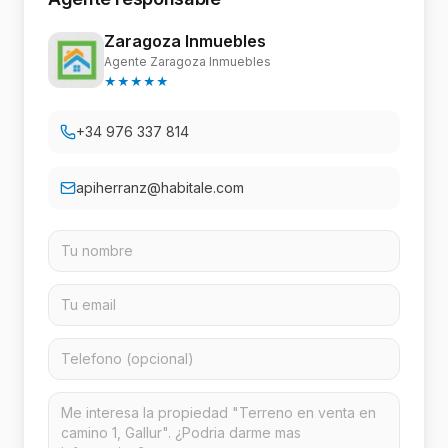
Zaragoza Inmuebles
Agente Zaragoza Inmuebles
★
★
★
★
★
+34 976 337 814
apiherranz@habitale.com