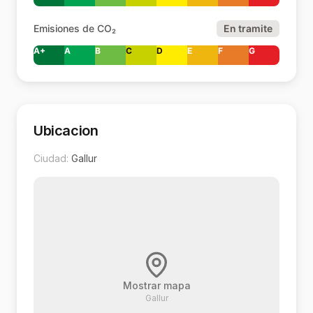
Emisiones de CO₂
En tramite
A+
A
B
C
D
E
F
G
Ubicacion
Ciudad:
Gallur
Mostrar mapa
Gallur