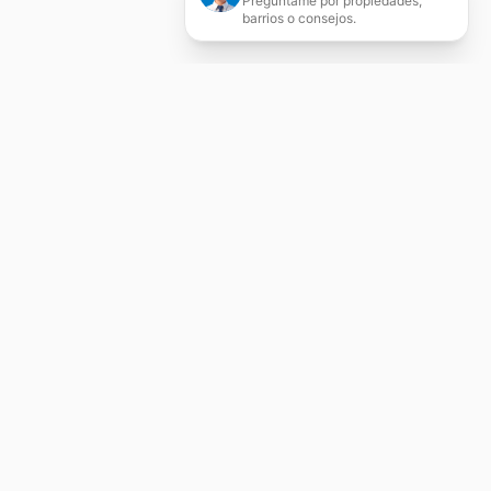
Pregúntame por propiedades,
barrios o consejos.
Servicios Inmobiliarios
Integrales
Compraventa, alquiler, tasación, asesoría
jurídica y gestión patrimonial en Zaragoza.
Agente colegiado nº 526 con más de 20 años
de experiencia.
Contactar