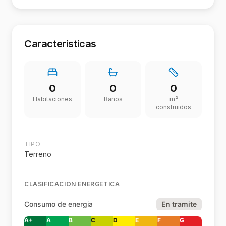
Caracteristicas
0
0
0
Habitaciones
Banos
m²
construidos
TIPO
Terreno
CLASIFICACION ENERGETICA
Consumo de energia
En tramite
A+
A
B
C
D
E
F
G