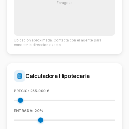
Zaragoza
Ubicacion aproximada. Contacta con el agente para
conocer la direccion exacta.
Calculadora Hipotecaria
PRECIO:
255.000
€
ENTRADA:
20
%