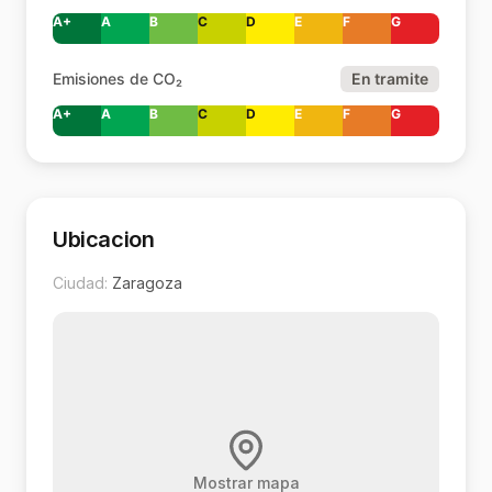
A+
A
B
C
D
E
F
G
Emisiones de CO₂
En tramite
A+
A
B
C
D
E
F
G
Ubicacion
Ciudad:
Zaragoza
Mostrar mapa