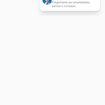
Pregúntame por propiedades,
barrios o consejos.
Servicios Inmobiliarios
Integrales
Compraventa, alquiler, tasación, asesoría
jurídica y gestión patrimonial en Zaragoza.
Agente colegiado nº 526 con más de 20 años
de experiencia.
Contactar