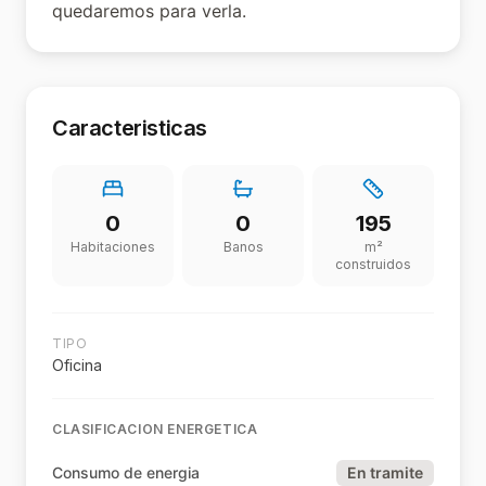
quedaremos para verla.
Caracteristicas
0
0
195
Habitaciones
Banos
m²
construidos
TIPO
Oficina
CLASIFICACION ENERGETICA
Consumo de energia
En tramite