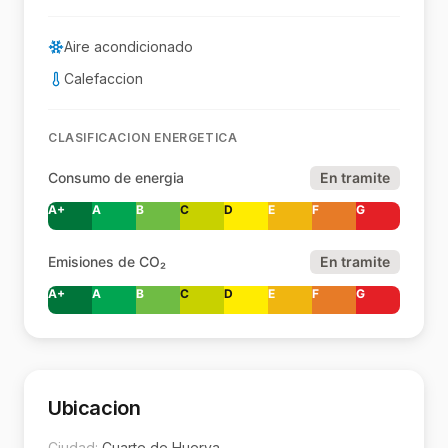
Aire acondicionado
Calefaccion
CLASIFICACION ENERGETICA
Consumo de energia
En tramite
A+
A
B
C
D
E
F
G
Emisiones de CO₂
En tramite
A+
A
B
C
D
E
F
G
Ubicacion
Ciudad:
Cuarte de Huerva