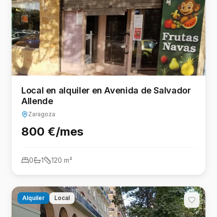
Local en alquiler en Avenida de Salvador
Allende
Zaragoza
800 €/mes
0
1
120
m²
Alquiler
Local