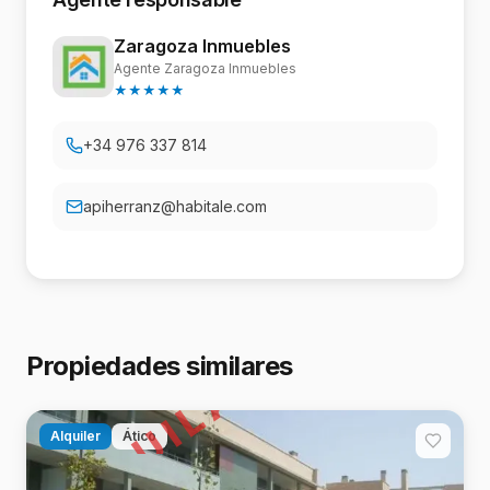
Zaragoza Inmuebles
Agente Zaragoza Inmuebles
★
★
★
★
★
+34 976 337 814
apiherranz@habitale.com
ALQUILADO
Propiedades similares
Alquiler
Ático