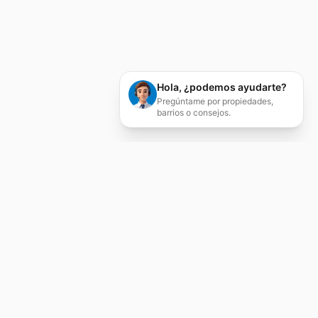
Hola, ¿podemos ayudarte?
Pregúntame por propiedades,
barrios o consejos.
Servicios Inmobiliarios
Integrales
Compraventa, alquiler, tasación, asesoría
jurídica y gestión patrimonial en Zaragoza.
Agente colegiado nº 526 con más de 20 años